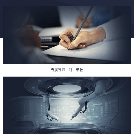
专属导师一对一带教