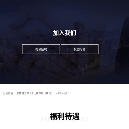
加入我们
社会招聘
校园招聘
当前位置：
爱体育登录入口_爱体育（中国）,
>
加入我们
福利待遇
FRINGE BENEFITS