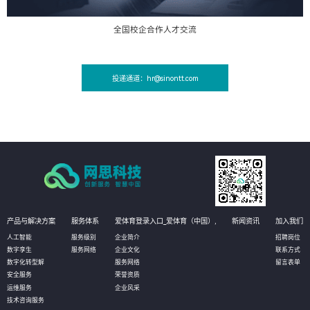
全国校企合作人才交流
投递通道：hr@sinontt.com
产品与解决方案
服务体系
爱体育登录入口_爱体育（中国）,
新闻资讯
加入我们
人工智能
服务级别
企业简介
招聘岗位
数字孪生
服务网络
企业文化
联系方式
数字化转型解
服务网络
留言表单
安全服务
荣誉资质
运维服务
企业风采
技术咨询服务