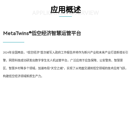
应用概述
APPLICATION OVERVIEW
MetaTwins®低空经济智慧运管平台
2024年全国两会，“低空经济”首次被写入政府工作报告并将作为新兴产业和未来产业打造新增长引
擎，网思科技成功研发出数字孪生无人机运管平台，广泛应用于应急保障、公安警务、智慧景
区、智慧乡村等多个领域，加速布局“天空之城”，实现了从地面交通到低空领域的技术应用飞跃，
构建低空经济领域新质生产力。