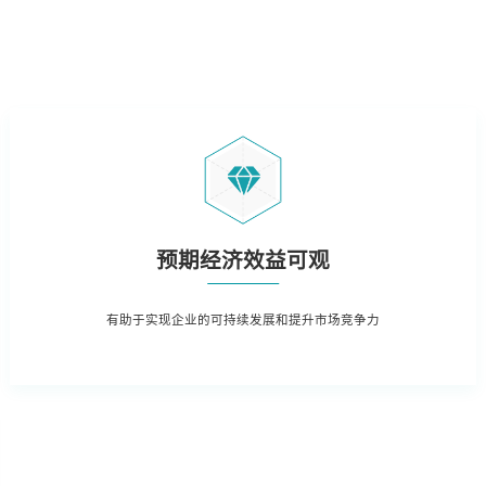
预期经济效益可观
有助于实现企业的可持续发展和提升市场竞争力