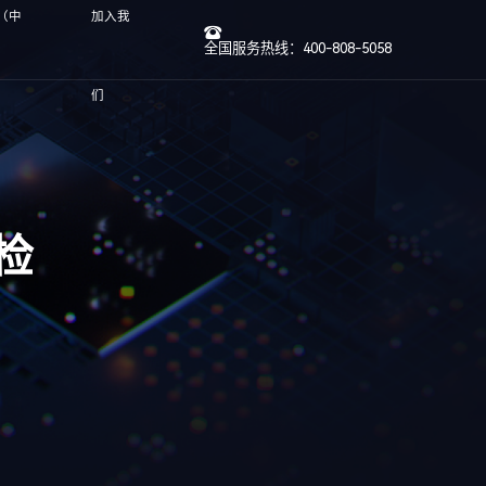
（中
加入我
全国服务热线：400-808-5058
们
检