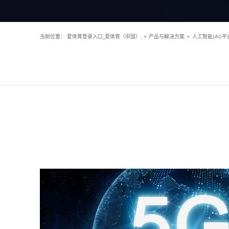
当前位置：
爱体育登录入口_爱体育（中国）,
>
产品与解决方案
>
人工智能(AI)