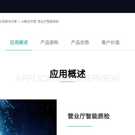
平台及解决方案
>
AI解决方案-营业厅智能质检
应用概述
产品架构
产品优势
客户价值
应用概述
APPLICATION OVERVIEW
营业厅智能质检